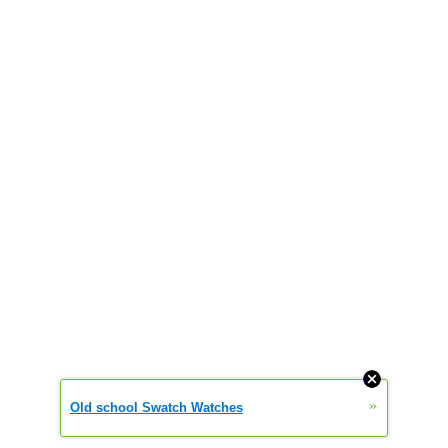
Modafinil Kaufen Rezeptfrei Modafinil 100 Mg Kaufen Modafinil
Provigil Bestellen Modafinil Schweiz
»
Old school Swatch Watches